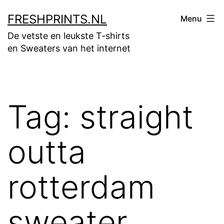
Ga
FRESHPRINTS.NL
Menu
naar
De vetste en leukste T-shirts
de
en Sweaters van het internet
inhoud
Tag:
straight
outta
rotterdam
sweater